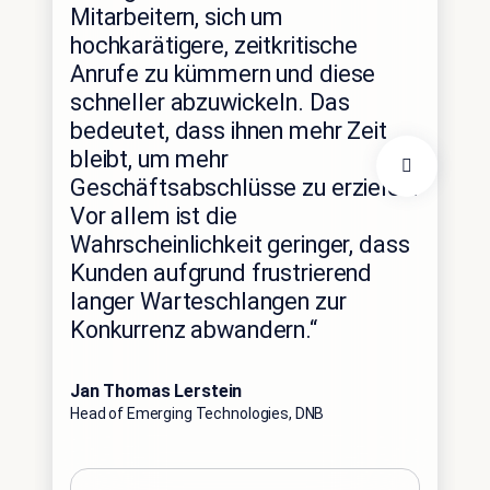
Mitarbeitern, sich um
hochkarätigere, zeitkritische
„Di
Anrufe zu kümmern und diese
ver
schneller abzuwickeln. Das
ab
bedeutet, dass ihnen mehr Zeit
bleibt, um mehr
au
Geschäftsabschlüsse zu erzielen.
Dig
Vor allem ist die
we
Wahrscheinlichkeit geringer, dass
Kunden aufgrund frustrierend
Cor
langer Warteschlangen zur
Proku
Konkurrenz abwandern.“
Jan Thomas Lerstein
Head of Emerging Technologies, DNB