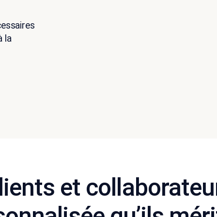
cessaires
 la
lients et collaborateu
sonnalisée qu’ils méri