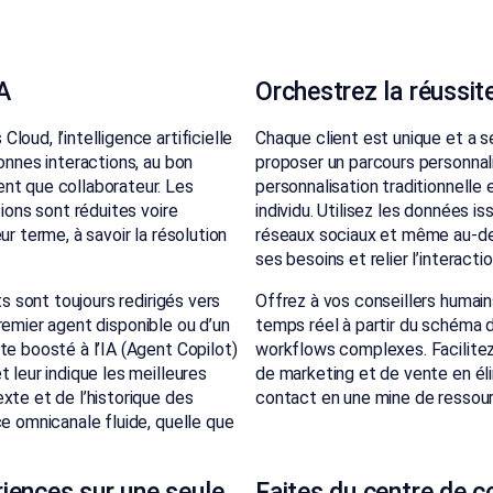
IA
Orchestrez la réussit
oud, l’intelligence artificielle
Chaque client est unique et a 
onnes interactions, au bon
proposer un parcours personnali
nt que collaborateur. Les
personnalisation traditionnelle 
tions sont réduites voire
individu. Utilisez les données 
r terme, à savoir la résolution
réseaux sociaux et même au-delà
ses besoins et relier l’interacti
ts sont toujours redirigés vers
Offrez à vos conseillers humains
 premier agent disponible ou d’un
temps réel à partir du schéma 
te boosté à l’IA (Agent Copilot)
workflows complexes. Facilitez 
 leur indique les meilleures
de marketing et de vente en éli
xte et de l’historique des
contact en une mine de ressour
ce omnicanale fluide, quelle que
iences sur une seule
Faites du centre de co